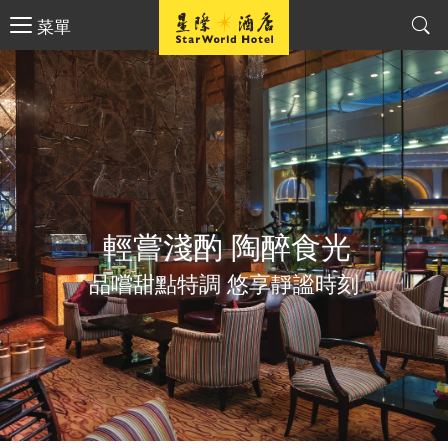
菜單
輕嘗淺酌 陶醉食光
品嚐甜點特調 悠享靜謐時刻