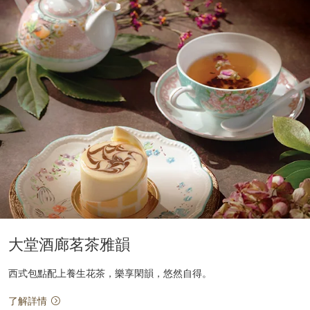
大堂酒廊茗茶雅韻
西式包點配上養生花茶，樂享閑韻，悠然自得。
了解詳情